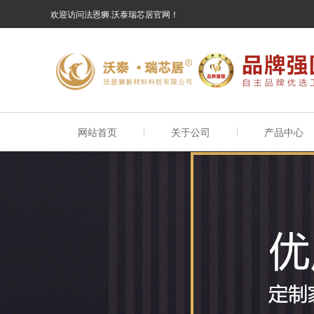
欢迎访问法恩狮.沃泰瑞芯居官网！
网站首页
关于公司
产品中心