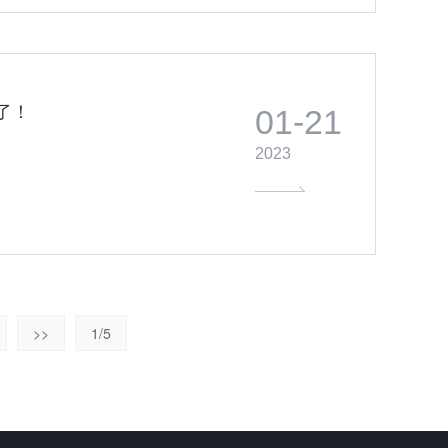
了！
01-21
2023
>>
1/5