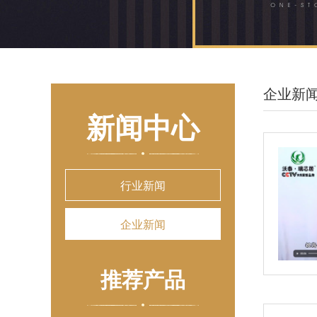
企业新
新闻中心
行业新闻
企业新闻
推荐产品