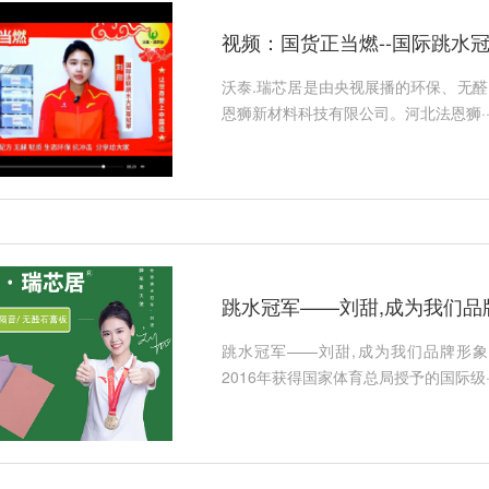
视频：国货正当燃--国际跳水
沃泰.瑞芯居是由央视展播的环保、无
恩狮新材料科技有限公司。河北法恩狮··
跳水冠军——刘甜,成为我们品
跳水冠军——刘甜,成为我们品牌形
2016年获得国家体育总局授予的国际级··