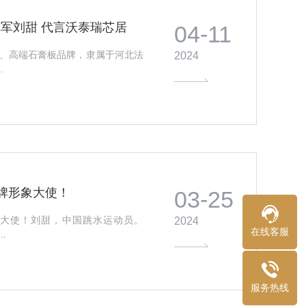
冠军刘甜 代言沃泰瑞芯居
04-11
醛、高端石膏板品牌，隶属于河北法
2024
·
牌形象大使！
03-25
象大使！刘甜，中国跳水运动员。
2024
在线客服
·
服务热线