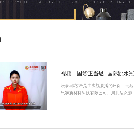
闻
视频：国货正当燃--国际跳水
沃泰.瑞芯居是由央视展播的环保、无
恩狮新材料科技有限公司。河北法恩狮··