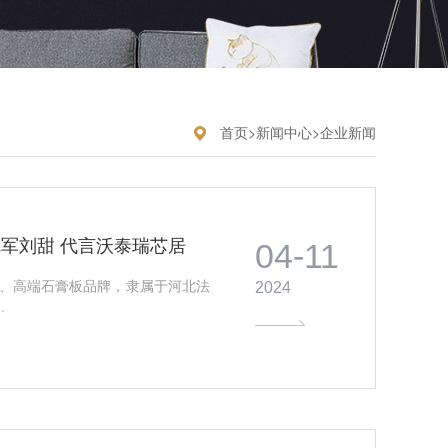
首页
>
新闻中心
>
企业新闻
冠军刘甜 代言沃泰瑞芯居
04-11
醛、高端石膏板品牌，隶属于河北法
2024
·