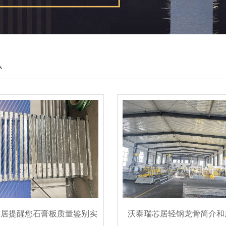
心
芯居提醒您石膏板质量鉴别实
沃泰瑞芯居轻钢龙骨简介和