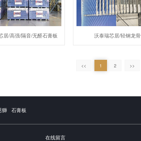
芯居/高强/隔音/无醛石膏板
沃泰瑞芯居/轻钢龙骨
<<
1
2
>>
恩獅
石膏板
在线留言