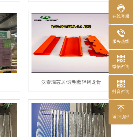
南
芯居高端石膏板品牌
在线客服
服务热线
微信咨询
沃泰瑞芯居/透明蓝轻钢龙骨
抖音咨询
返回顶部