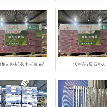
用技巧
证，及产品的选购指
膏板选购核心指南-沃泰瑞芯
沃泰瑞芯居/石膏板
居/透明蓝轻钢龙骨的