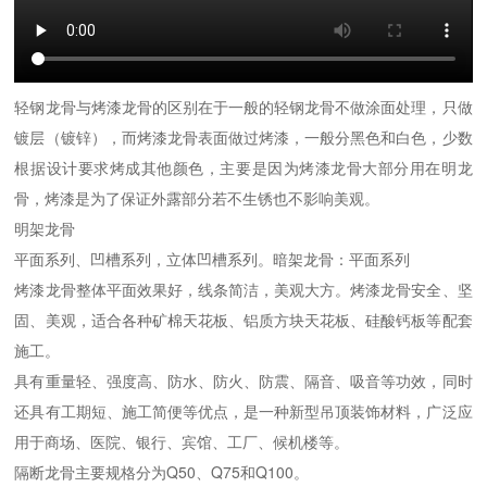
轻钢龙骨与烤漆龙骨的区别在于一般的轻钢龙骨不做涂面处理，只做
镀层（镀锌），而烤漆龙骨表面做过烤漆，一般分黑色和白色，少数
根据设计要求烤成其他颜色，主要是因为烤漆龙骨大部分用在明龙
骨，烤漆是为了保证外露部分若不生锈也不影响美观。
明架龙骨
平面系列、凹槽系列，立体凹槽系列。暗架龙骨：平面系列
烤漆龙骨整体平面效果好，线条简洁，美观大方。烤漆龙骨安全、坚
固、美观，适合各种矿棉天花板、铝质方块天花板、硅酸钙板等配套
施工。
具有重量轻、强度高、防水、防火、防震、隔音、吸音等功效，同时
还具有工期短、施工简便等优点，是一种新型吊顶装饰材料，广泛应
用于商场、医院、银行、宾馆、工厂、候机楼等。
隔断龙骨主要规格分为Q50、Q75和Q100。